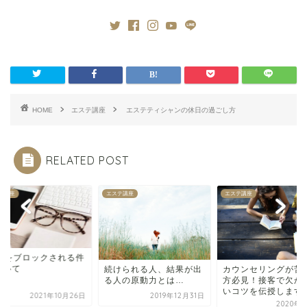
HOME
エステ講座
エステティシャンの休日の過ごし方
RELATED POST
テ講座
エステ講座
エステ講座
NSをブロックされる件
ついて
続けられる人、結果が出
カウンセリングが苦
る人の原動力とは…
方必見！接客で欠か
いコツを伝授します
2021年10月26日
2019年12月31日
2020年