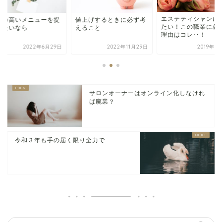
エステティシャンに
価の高いメニューを提
値上げするときに必ず考
たい！この職業に就
したいなら
えること
理由はコレ‥！
2022年6月29日
2022年11月29日
2019年8
サロンオーナーはオンライン化しなけれ
ば廃業？
令和３年も手の届く限り全力で