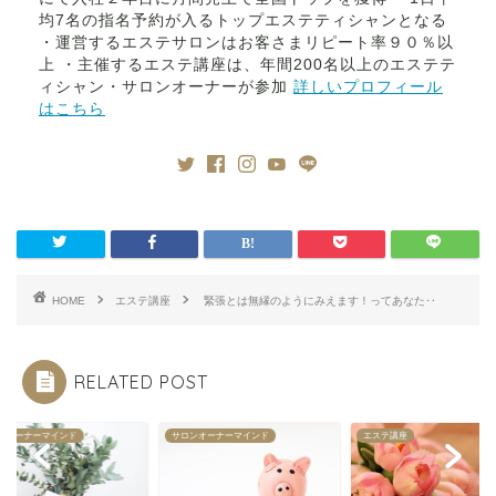
均7名の指名予約が入るトップエステティシャンとなる
・運営するエステサロンはお客さまリピート率９０％以
上 ・主催するエステ講座は、年間200名以上のエステテ
ィシャン・サロンオーナーが参加
詳しいプロフィール
はこちら
HOME
エステ講座
緊張とは無縁のようにみえます！ってあなた‥
RELATED POST
ンオーナーマインド
サロンオーナーマインド
エステ講座