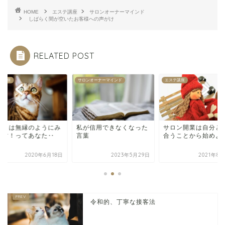
HOME
エステ講座
サロンオーナーマインド
しばらく間が空いたお客様への声がけ
RELATED POST
テ講座
サロンオーナーマインド
エステ講座
張とは無縁のようにみ
私が信用できなくなった
サロン開業は自分と
ます！ってあなた‥
言葉
合うことから始めよ
2020年6月18日
2023年5月29日
2021年8
令和的、丁寧な接客法