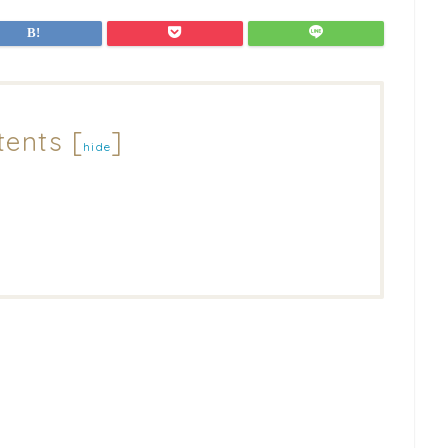
tents
[
]
hide