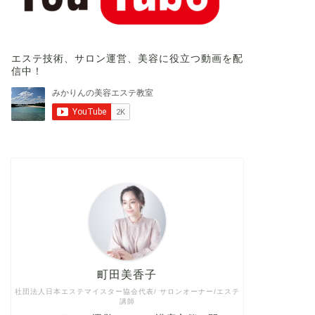
エステ技術、サロン運営、美容に役立つ動画を配
信中！
町田美香子
社団法人日本エステマイスター協会代表/ サロンオーナー/エステ
講師