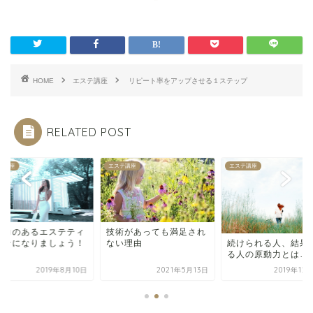
HOME
エステ講座
リピート率をアップさせる１ステップ
RELATED POST
テ講座
エステ講座
エステ講座
得力のあるエステティ
技術があっても満足され
ャンになりましょう！
ない理由
続けられる人、結果
る人の原動力とは…
2019年8月10日
2021年5月13日
2019年12