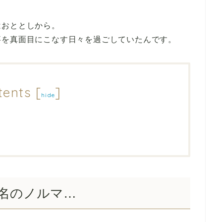
はおととしから。
事を真面目にこなす日々を過ごしていたんです。
tents
[
]
hide
名のノルマ…