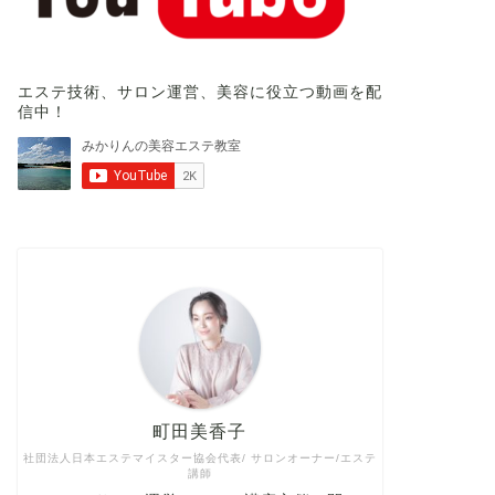
エステ技術、サロン運営、美容に役立つ動画を配
信中！
町田美香子
社団法人日本エステマイスター協会代表/ サロンオーナー/エステ
講師