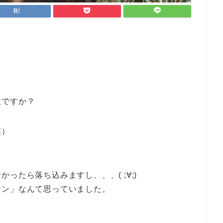
意ですか？
笑）
ったら落ち込みますし、、、( ;∀;)
ーン」なんて思っていました。